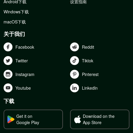
Android下载
设置指南
Windows下载
macOS下载
关于我们
Facebook
Reddit
Twitter
Tiktok
Instagram
Pinterest
Youtube
Linkedln
下载
Get it on
Download on the
Google Play
App Store